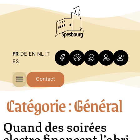
FR
DE
EN
NL
IT
ES
Contact
Catégorie :
Général
Quand des soirées
electro financent l’abri